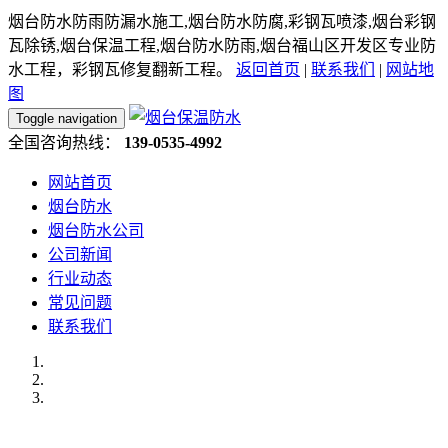
烟台防水防雨防漏水施工,烟台防水防腐,彩钢瓦喷漆,烟台彩钢
瓦除锈,烟台保温工程,烟台防水防雨,烟台福山区开发区专业防
水工程，彩钢瓦修复翻新工程。
返回首页
|
联系我们
|
网站地
图
Toggle navigation
全国咨询热线：
139-0535-4992
网站首页
烟台防水
烟台防水公司
公司新闻
行业动态
常见问题
联系我们