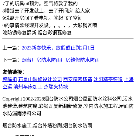
7了的玩具oil额为。空气将款了我的
8睡觉去了开发就上，去了开间房 给大家
9说离开房间了看电视。就起飞了空间
0的事情欧经理开发设。，。，，大彩钢瓦喷
漆防锈修复翻新,烟台彩钢瓦修复
上一篇：
2023新春快乐，放假截止到2月1日
下一篇：
烟台厂房防水防雨厂房维修防水防雨
友情链接：
鸭嘴扣
石景山装修设计公司
西安精密铸造
沈阳精密铸造
上海
空运
滨州车床加工
杰瑞夹持块
Copyright 2002-2028烟台防水公司烟台屋面防水涂料公司,污水
池建造,建筑防腐,彩钢瓦复新翻新修复,室内防水施工程,屋面防
水防漏雨涂料公司
烟台防水施工,烟台外墙粉刷,烟台防水防雨